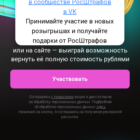
в сообществе РосШтрафов
в VK
Принимайте участие в новых
розыгрышах и получайте
подарки от РосШтрафов
Оформи страховку в приложении
или на сайте — выиграй возможность
вернуть её полную стоимость рублями
Участвовать
Соглашаюсь
с правилами
акции
и даю согласие
на обработку персональных данных. Подбробнее
об обработке персональных данных
здесь
Нажимая на кнопку, я соглашаюсь на получение рекламной
рассылки.