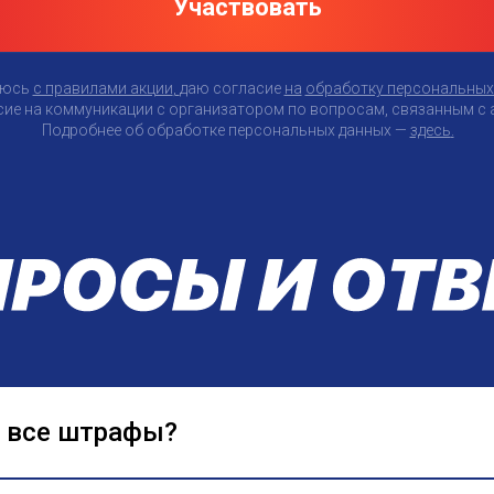
Участвовать
аюсь
с правилами акции
,
даю согласие
на
обработку персональных
сие на коммуникации с организатором по вопросам, связанным с 
Подробнее об обработке персональных данных
—
здесь
.
 все штрафы?