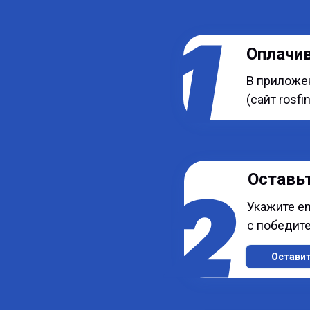
Оплачи
В приложе
(сайт rosfi
Оставь
Укажите em
с победит
Остави