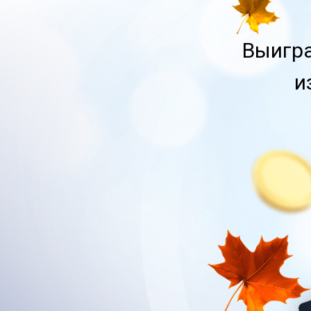
Выигр
и