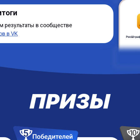
итоги
м результаты в сообществе
ов
в VK