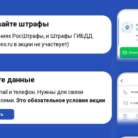
вайте штрафы
ниях РосШтрафы, и Штрафы ГИБДД
nes.ru в акции не участвует)
те данные
ail и телефон. Нужны для связи
елями.
Это обязательное условие акции
ть