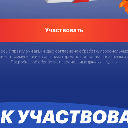
Участвовать
аюсь
с правилами акции
,
даю согласие
на
обработку персональных
сие на коммуникации с организатором по вопросам, связанным с 
Подробнее об обработке персональных данных
—
здесь
.