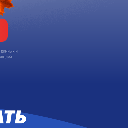
 данных
и
акцией.