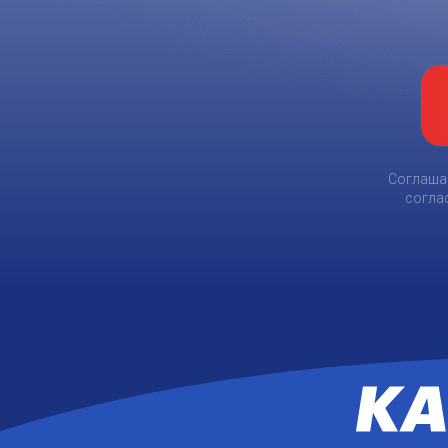
Соглаш
согла