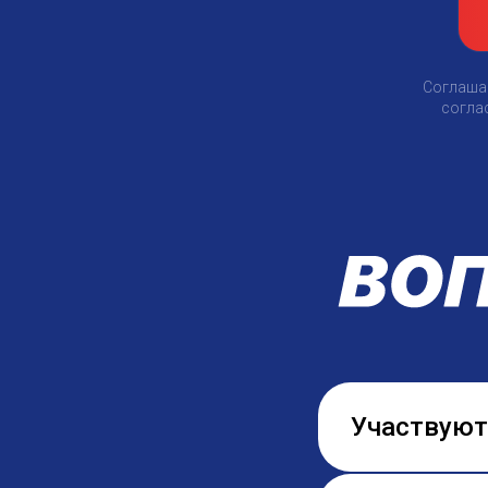
Соглаш
согла
Участвуют