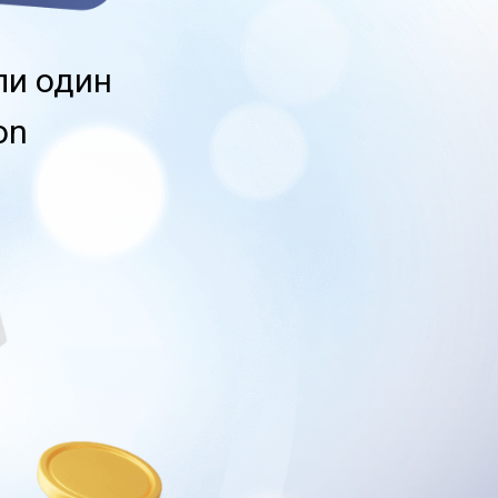
и один
on