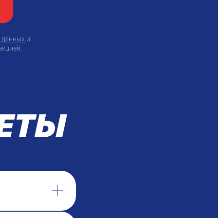
 данных
и
акцией.